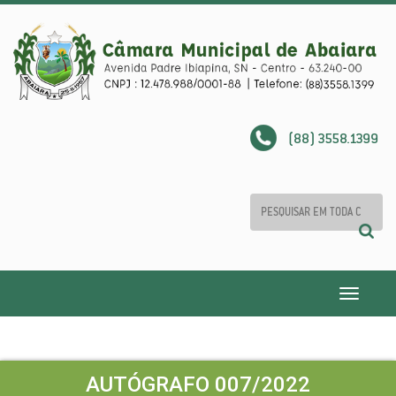
(88) 3558.1399
Toggle
navigatio
AUTÓGRAFO 007/2022