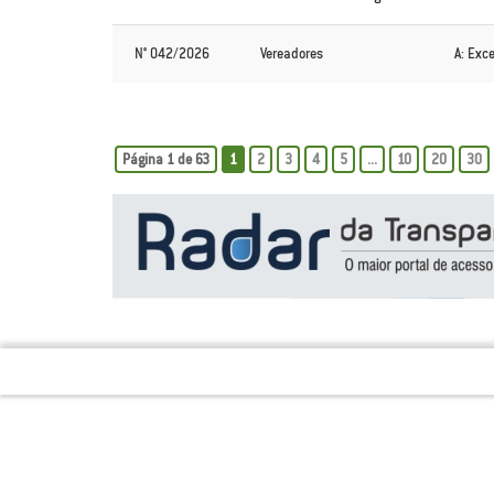
N° 042/2026
Vereadores
A: Exc
Página 1 de 63
1
2
3
4
5
...
10
20
30