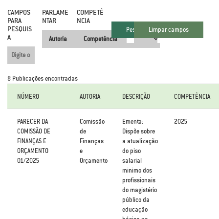
CAMPOS
PARLAME
COMPETÊ
.
.
PARA
NTAR
NCIA
PESQUIS
A
8 Publicações encontradas
NÚMERO
AUTORIA
DESCRIÇÃO
COMPETÊNCIA
PARECER DA
Comissão
Ementa:
2025
COMISSÃO DE
de
Dispõe sobre
FINANÇAS E
Finanças
a atualização
ORÇAMENTO
e
do piso
01/2025
Orçamento
salarial
minimo dos
profissionais
do magistério
público da
educação