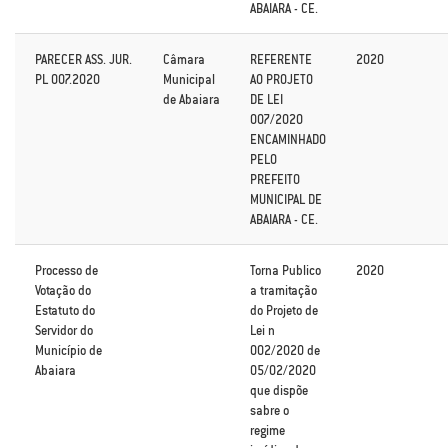
ABAIARA - CE.
PARECER ASS. JUR.
Câmara
REFERENTE
2020
PL 007.2020
Municipal
AO PROJETO
de Abaiara
DE LEI
007/2020
ENCAMINHADO
PELO
PREFEITO
MUNICIPAL DE
ABAIARA - CE.
Processo de
Torna Publico
2020
Votação do
a tramitação
Estatuto do
do Projeto de
Servidor do
Lei n
Município de
002/2020 de
Abaiara
05/02/2020
que dispõe
sabre o
regime