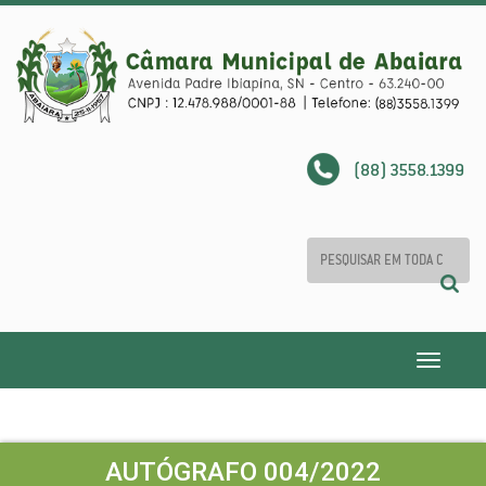
(88) 3558.1399
Toggle
navigatio
AUTÓGRAFO 004/2022