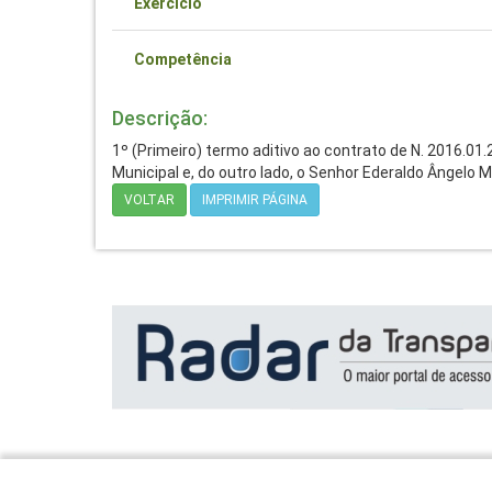
Exercício
Competência
Descrição:
1º (Primeiro) termo aditivo ao contrato de N. 2016.0
Municipal e, do outro lado, o Senhor Ederaldo Ângelo M
VOLTAR
IMPRIMIR PÁGINA