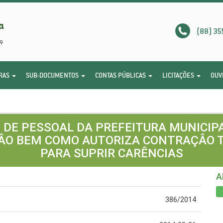
(88) 35
RAS
SUB-DOCUMENTOS
CONTAS PÚBLICAS
LICITAÇÕES
OUV
O DE PESSOAL DA PREFEITURA MUNICIP
ÂO BEM COMO AUTORIZA CONTRAÇÂO 
PARA SUPRIR CARÊNCIAS
A
386/2014