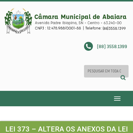
(88) 3558.1399
Toggle
navigatio
LEI 373 – ALTERA OS ANEXOS DA LEI