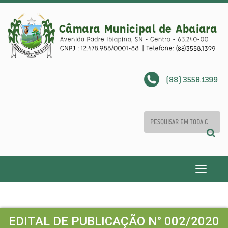
(88) 3558.1399
Toggle
navigatio
EDITAL DE PUBLICAÇÃO N° 002/2020