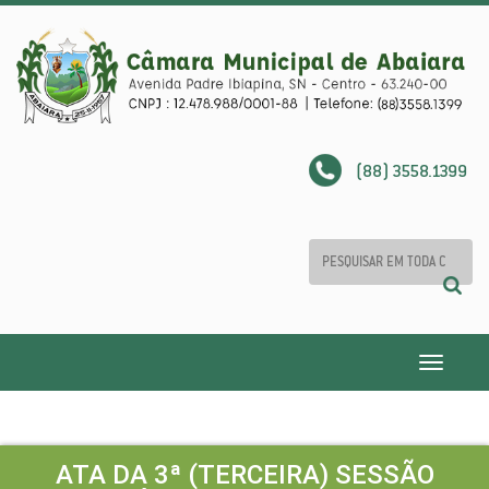
(88) 3558.1399
Toggle
navigatio
ATA DA 3ª (TERCEIRA) SESSÃO