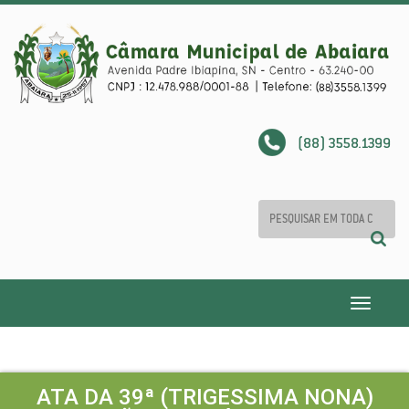
(88) 3558.1399
Toggle
navigatio
ATA DA 39ª (TRIGESSIMA NONA)