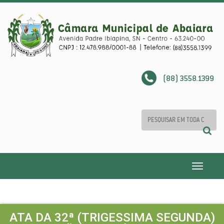
(88) 3558.1399
Toggle
navigatio
ATA DA 32ª (TRIGESSIMA SEGUNDA)