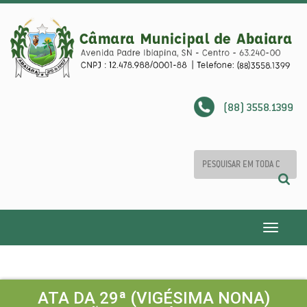
(88) 3558.1399
Toggle
navigatio
ATA DA 29ª (VIGÉSIMA NONA)