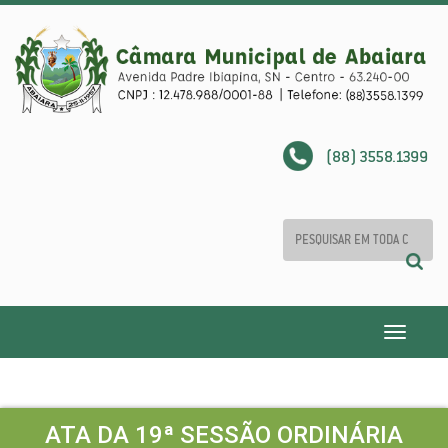
(88) 3558.1399
Toggle
navigatio
ATA DA 19ª SESSÃO ORDINÁRIA