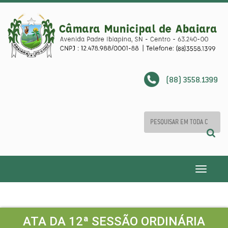
(88) 3558.1399
Toggle
navigatio
ATA DA 12ª SESSÃO ORDINÁRIA