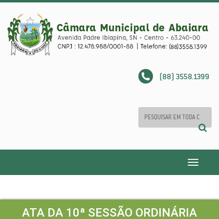
(88) 3558.1399
Toggle
navigatio
ATA DA 10ª SESSÃO ORDINÁRIA