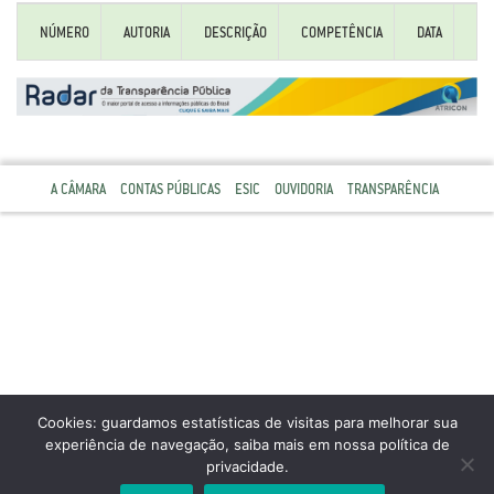
NÚMERO
AUTORIA
DESCRIÇÃO
COMPETÊNCIA
DATA
EX
A CÂMARA
CONTAS PÚBLICAS
ESIC
OUVIDORIA
TRANSPARÊNCIA
Cookies: guardamos estatísticas de visitas para melhorar sua
experiência de navegação, saiba mais em nossa política de
privacidade.